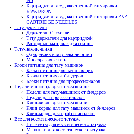
Pro
Картриджи для художественной татуировки
KWADRON
Картриджи для художественной татуировки AVA
CARTRIDGE NEEDLES
Тату-держатели
Держатели Cheyenne
Тату-держатели для картриджей
Расходный материал для грипов
Тату-наконечники
Одноразовые тату-наконечники
Многоразовые типсы
Блоки питания для тату-машинок
Блоки питания для начинающих
Блоки питания от билдеров
Блоки питания для профессионалов
Педали и провода для тату-машинок
Педали для тату-машинок от билдеров
Педали для профессионалов
Клип-корды для тату-машинок
Клип-корды для тату-машинок от билдеров
Клип-корды для профессионалов
Все для косметического татуажа
Пигменты для косметического татуажа
Машинки для косметического татуажа