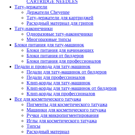
CARTRIDGE NEEDLES
Тату-держатели
Держатели Cheyenne
Тату-держатели для картриджей
Расходный материал для грипов
Тату-наконечники
Одноразовые тату-наконечники
Многоразовые типсы
Блоки питания для тату-машинок
Блоки питания для начинающих
Блоки питания от билдеров
Блоки питания для профессионалов
Педали и провода для тату-машинок
Педали для тату-машинок от билдеров
Педали для профессионалов
Клип-корды для тату-машинок
Клип-корды для тату-машинок от билдеров
Клип-корды для профессионалов
Все для косметического татуажа
Пигменты для косметического татуажа
Машинки для косметического татуажа
Ручки для микропигментирования
Иглы для косметического татуажа
Типсы
Расходный материал