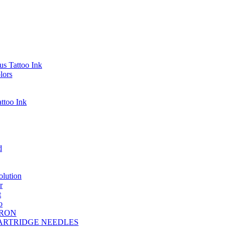
s Tattoo Ink
lors
ttoo Ink
d
lution
r
t
o
DRON
A CARTRIDGE NEEDLES