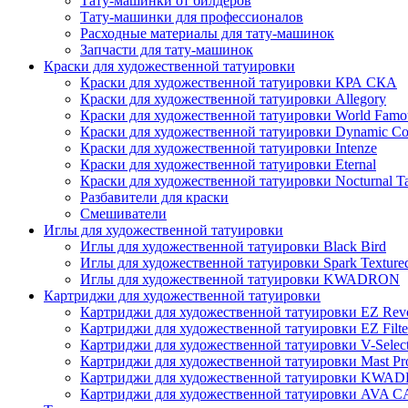
Тату-машинки от билдеров
Тату-машинки для профессионалов
Расходные материалы для тату-машинок
Запчасти для тату-машинок
Краски для художественной татуировки
Краски для художественной татуировки КРА СКА
Краски для художественной татуировки Allegory
Краски для художественной татуировки World Famou
Краски для художественной татуировки Dynamic Co
Краски для художественной татуировки Intenze
Краски для художественной татуировки Eternal
Краски для художественной татуировки Nocturnal Ta
Разбавители для краски
Смешиватели
Иглы для художественной татуировки
Иглы для художественной татуировки Black Bird
Иглы для художественной татуировки Spark Texture
Иглы для художественной татуировки KWADRON
Картриджи для художественной татуировки
Картриджи для художественной татуировки EZ Revo
Картриджи для художественной татуировки EZ Filte
Картриджи для художественной татуировки V-Selec
Картриджи для художественной татуировки Mast Pr
Картриджи для художественной татуировки KWA
Картриджи для художественной татуировки AV