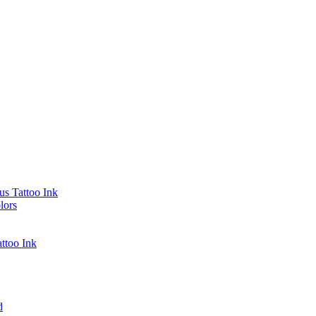
s Tattoo Ink
lors
ttoo Ink
d