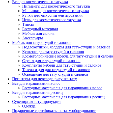
Все для косметического татуажа
Пигменты для косметического татуажа
Машинки для косметического татуажа
Ручки для микропигментирования
Иглы для косметического татуажа
Типсы
Расходный материал
Мебель для салона
Аксессуары
Мебель для тату-студий и салонов
Подлокотники, холдеры для тату-студий и салонов
Кушетки для тату-студий и салонов
Косметологические кресла для тату-студий и салон
Стулья для тату-студий и салонов
Комплекты мебели для тату-студий и салонов
Тележки для для тату-студий и салонов
Освещение для тату-студий и салонов
Принтеры для перевода рисунка тату
Все для наращивания волос
Расходные материалы для наращивания волос
Все для наращивания ресниц
Расходные материалы для наращивания ресниц
Сувенирная тату-продукция
Одежда
Подарочные сертификаты на тату-оборудование