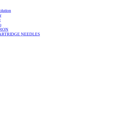
lution
r
t
o
DRON
A CARTRIDGE NEEDLES