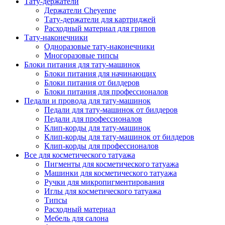
Тату-держатели
Держатели Cheyenne
Тату-держатели для картриджей
Расходный материал для грипов
Тату-наконечники
Одноразовые тату-наконечники
Многоразовые типсы
Блоки питания для тату-машинок
Блоки питания для начинающих
Блоки питания от билдеров
Блоки питания для профессионалов
Педали и провода для тату-машинок
Педали для тату-машинок от билдеров
Педали для профессионалов
Клип-корды для тату-машинок
Клип-корды для тату-машинок от билдеров
Клип-корды для профессионалов
Все для косметического татуажа
Пигменты для косметического татуажа
Машинки для косметического татуажа
Ручки для микропигментирования
Иглы для косметического татуажа
Типсы
Расходный материал
Мебель для салона