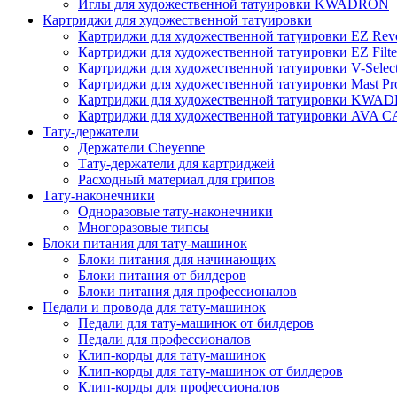
Иглы для художественной татуировки KWADRON
Картриджи для художественной татуировки
Картриджи для художественной татуировки EZ Revo
Картриджи для художественной татуировки EZ Filte
Картриджи для художественной татуировки V-Selec
Картриджи для художественной татуировки Mast Pr
Картриджи для художественной татуировки KWA
Картриджи для художественной татуировки AV
Тату-держатели
Держатели Cheyenne
Тату-держатели для картриджей
Расходный материал для грипов
Тату-наконечники
Одноразовые тату-наконечники
Многоразовые типсы
Блоки питания для тату-машинок
Блоки питания для начинающих
Блоки питания от билдеров
Блоки питания для профессионалов
Педали и провода для тату-машинок
Педали для тату-машинок от билдеров
Педали для профессионалов
Клип-корды для тату-машинок
Клип-корды для тату-машинок от билдеров
Клип-корды для профессионалов