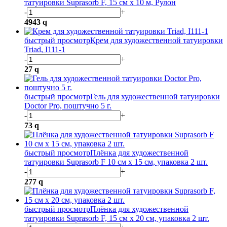
татуировки Suprasorb F, 15 см х 10 м, Рулон
-
+
4943
q
быстрый просмотр
Крем для художественной татуировки
Triad, I111-1
-
+
27
q
быстрый просмотр
Гель для художественной татуировки
Doctor Pro, поштучно 5 г.
-
+
73
q
быстрый просмотр
Плёнка для художественной
татуировки Suprasorb F 10 см х 15 см, упаковка 2 шт.
-
+
277
q
быстрый просмотр
Плёнка для художественной
татуировки Suprasorb F, 15 см х 20 см, упаковка 2 шт.