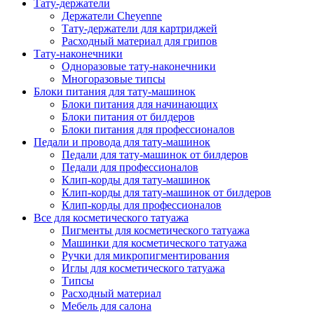
Тату-держатели
Держатели Cheyenne
Тату-держатели для картриджей
Расходный материал для грипов
Тату-наконечники
Одноразовые тату-наконечники
Многоразовые типсы
Блоки питания для тату-машинок
Блоки питания для начинающих
Блоки питания от билдеров
Блоки питания для профессионалов
Педали и провода для тату-машинок
Педали для тату-машинок от билдеров
Педали для профессионалов
Клип-корды для тату-машинок
Клип-корды для тату-машинок от билдеров
Клип-корды для профессионалов
Все для косметического татуажа
Пигменты для косметического татуажа
Машинки для косметического татуажа
Ручки для микропигментирования
Иглы для косметического татуажа
Типсы
Расходный материал
Мебель для салона