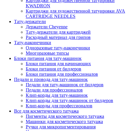
Картриджи для художественной татуировки
KWADRON
Картриджи для художественной татуировки AVA
CARTRIDGE NEEDLES
Тату-держатели
Держатели Cheyenne
Тату-держатели для картриджей
Расходный материал для грипов
Тату-наконечники
Одноразовые тату-наконечники
Многоразовые типсы
Блоки питания для тату-машинок
Блоки питания для начинающих
Блоки питания от билдеров
Блоки питания для профессионалов
Педали и провода для тату-машинок
Педали для тату-машинок от билдеров
Педали для профессионалов
Клип-корды для тату-машинок
Клип-корды для тату-машинок от билдеров
Клип-корды для профессионалов
Все для косметического татуажа
Пигменты для косметического татуажа
Машинки для косметического татуажа
Ручки для микропигментирования