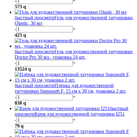
-
+
573
q
быстрый просмотр
Гель для художественной татуировки
Olastic, 30 мл
-
+
425
q
быстрый просмотр
Гель для художественной татуировки
Doctor Pro 30 мл., упаковка 24 шт.
-
+
13524
q
быстрый просмотр
Плёнка для художественной
татуировки Suprasorb F, 15 см х 30 см, упаковка 2 шт.
-
+
838
q
быстрый
просмотр
Крем для художественной татуировки I251
-
+
79
q