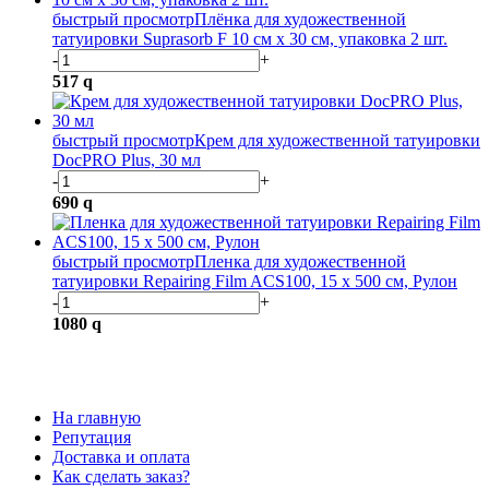
быстрый просмотр
Плёнка для художественной
татуировки Suprasorb F 10 см х 30 см, упаковка 2 шт.
-
+
517
q
быстрый просмотр
Крем для художественной татуировки
DocPRO Plus, 30 мл
-
+
690
q
быстрый просмотр
Пленка для художественной
татуировки Repairing Film ACS100, 15 х 500 см, Рулон
-
+
1080
q
На главную
Репутация
Доставка и оплата
Как сделать заказ?