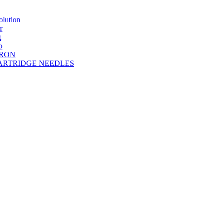
lution
r
t
o
DRON
A CARTRIDGE NEEDLES