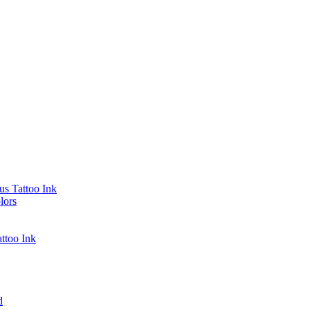
s Tattoo Ink
lors
ttoo Ink
d