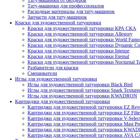
Тату-машинки от билдеров
Тату-машинки для профессионалов
Расходные материалы для тату-машинок
Запчасти для тату-машинок
Краски для художественной татуировки
Краски для художественной татуировки КРА СКА
Краски для художественной татуировки Allegory
Краски для художественной татуировки World Famou
Краски для художественной татуировки Dynamic Co
Краски для художественной татуировки Intenze
Краски для художественной татуировки Eternal
Краски для художественной татуировки Nocturnal Ta
Разбавители для краски
Смешиватели
Иглы для художественной татуировки
Иглы для художественной татуировки Black Bird
Иглы для художественной татуировки Spark Texture
Иглы для художественной татуировки KWADRON
Картриджи для художественной татуировки
Картриджи для художественной татуировки EZ Revo
Картриджи для художественной татуировки EZ Filte
Картриджи для художественной татуировки V-Selec
Картриджи для художественной татуировки Mast Pr
Картриджи для художественной татуировки KWA
Картриджи для художественной татуировки AV