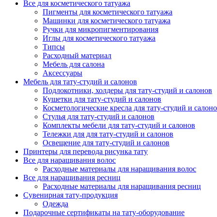
Все для косметического татуажа
Пигменты для косметического татуажа
Машинки для косметического татуажа
Ручки для микропигментирования
Иглы для косметического татуажа
Типсы
Расходный материал
Мебель для салона
Аксессуары
Мебель для тату-студий и салонов
Подлокотники, холдеры для тату-студий и салонов
Кушетки для тату-студий и салонов
Косметологические кресла для тату-студий и салон
Стулья для тату-студий и салонов
Комплекты мебели для тату-студий и салонов
Тележки для для тату-студий и салонов
Освещение для тату-студий и салонов
Принтеры для перевода рисунка тату
Все для наращивания волос
Расходные материалы для наращивания волос
Все для наращивания ресниц
Расходные материалы для наращивания ресниц
Сувенирная тату-продукция
Одежда
Подарочные сертификаты на тату-оборудование