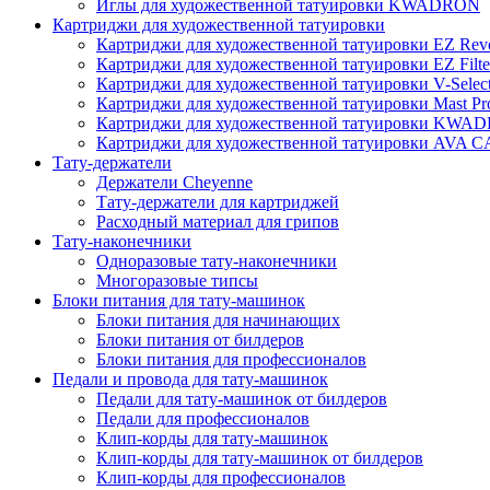
Иглы для художественной татуировки KWADRON
Картриджи для художественной татуировки
Картриджи для художественной татуировки EZ Revo
Картриджи для художественной татуировки EZ Filte
Картриджи для художественной татуировки V-Selec
Картриджи для художественной татуировки Mast Pr
Картриджи для художественной татуировки KWA
Картриджи для художественной татуировки AV
Тату-держатели
Держатели Cheyenne
Тату-держатели для картриджей
Расходный материал для грипов
Тату-наконечники
Одноразовые тату-наконечники
Многоразовые типсы
Блоки питания для тату-машинок
Блоки питания для начинающих
Блоки питания от билдеров
Блоки питания для профессионалов
Педали и провода для тату-машинок
Педали для тату-машинок от билдеров
Педали для профессионалов
Клип-корды для тату-машинок
Клип-корды для тату-машинок от билдеров
Клип-корды для профессионалов