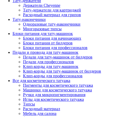
Тату-держатели
Держатели Cheyenne
Тату-держатели для картриджей
Расходный материал для грипов
Тату-наконечники
Одноразовые тату-наконечники
Многоразовые типсы
Блоки питания для тату-машинок
Блоки питания для начинающих
Блоки питания от билдеров
Блоки питания для профессионалов
Педали и провода для тату-машинок
Педали для тату-машинок от билдеров
Педали для профессионалов
Клип-корды для тату-машинок
Клип-корды для тату-машинок от билдеров
Клип-корды для профессионалов
Все для косметического татуажа
Пигменты для косметического татуажа
Машинки для косметического татуажа
Ручки для микропигментирования
Иглы для косметического татуажа
Типсы
Расходный материал
Мебель для салона