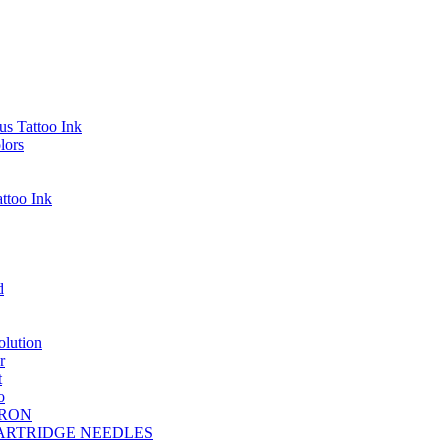
s Tattoo Ink
lors
ttoo Ink
d
lution
r
t
o
DRON
A CARTRIDGE NEEDLES