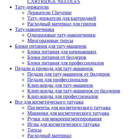
CARTRIDGE NEEDLES
Тату-держатели
Держатели Cheyenne
Тату-держатели для картриджей
Расходный материал для грипов
Тату-наконечники
Одноразовые тату-наконечники
Многоразовые типсы
Блоки питания для тату-машинок
Блоки питания для начинающих
Блоки питания от билдеров
Блоки питания для профессионалов
Педали и провода для тату-машинок
Педали для тату-машинок от билдеров
Педали для профессионалов
Клип-корды для тату-машинок
Клип-корды для тату-машинок от билдеров
Клип-корды для профессионалов
Все для косметического татуажа
Пигменты для косметического татуажа
Машинки для косметического татуажа
Ручки для микропигментирования
Иглы для косметического татуажа
Типсы
Расходный материал