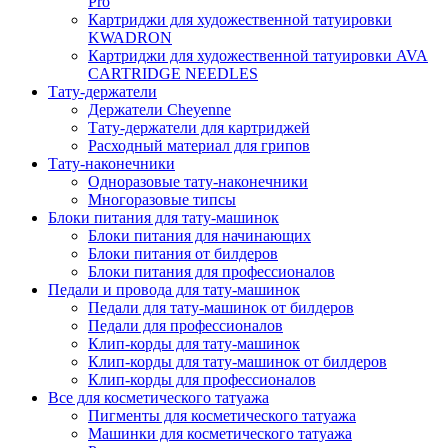
Pro
Картриджи для художественной татуировки
KWADRON
Картриджи для художественной татуировки AVA
CARTRIDGE NEEDLES
Тату-держатели
Держатели Cheyenne
Тату-держатели для картриджей
Расходный материал для грипов
Тату-наконечники
Одноразовые тату-наконечники
Многоразовые типсы
Блоки питания для тату-машинок
Блоки питания для начинающих
Блоки питания от билдеров
Блоки питания для профессионалов
Педали и провода для тату-машинок
Педали для тату-машинок от билдеров
Педали для профессионалов
Клип-корды для тату-машинок
Клип-корды для тату-машинок от билдеров
Клип-корды для профессионалов
Все для косметического татуажа
Пигменты для косметического татуажа
Машинки для косметического татуажа